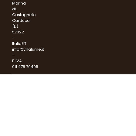
Marina
di
Castagneto
Carducci
(LI)
57022
–
Italia/IT
info@villalume.it
–
P.IVA:
011.478.70495